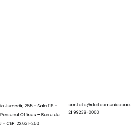
contato@doitcomunicacao.
io Jurandir, 255 - Sala 118 –
21 99238-0000
d Personal Offices – Barra da
RJ - CEP: 22.631-250